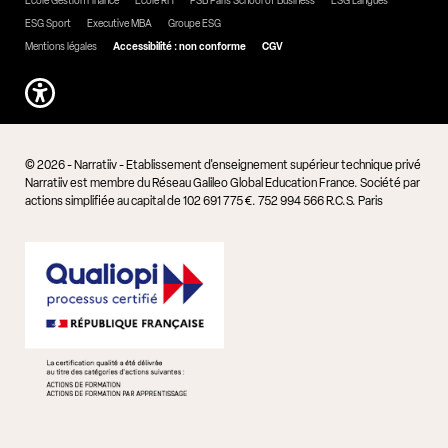
Ecole Gestion Finance
Ecole RH
PSB Paris School of Business
ESG Langues
ESG Sport
Executive MBA
Groupe ESG
Mentions légales
Accessibilité : non conforme
CGV
© 2026 - Narratiiv - Etablissement d'enseignement supérieur technique privé
Narratiiv est membre du Réseau Galileo Global Education France. Société par
actions simplifiée au capital de 102 691 775 €. 752 994 566 R.C.S. Paris