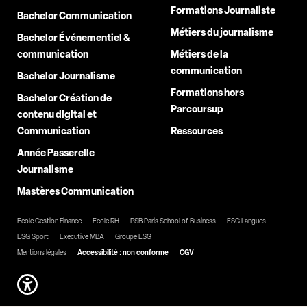
Formations Journaliste
Bachelor Communication
Métiers du journalisme
Bachelor Événementiel &
communication
Métiers de la
communication
Bachelor Journalisme
Formations hors
Bachelor Création de
Parcoursup
contenu digital et
Communication
Ressources
Année Passerelle
Journalisme
Mastères Communication
Ecole Gestion Finance
Ecole RH
PSB Paris School of Business
ESG Langues
ESG Sport
Executive MBA
Groupe ESG
Mentions légales
Accessibilité : non conforme
CGV