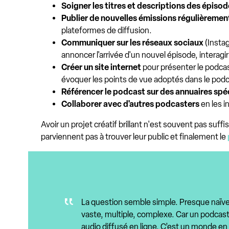
Soigner les titres et descriptions des épiso
Publier de nouvelles émissions régulièremen
plateformes de diffusion.
Communiquer sur les réseaux sociaux
(Instag
annoncer l'arrivée d'un nouvel épisode, interag
Créer un site internet
pour présenter le podcast
évoquer les points de vue adoptés dans le podc
Référencer le podcast sur des annuaires spéc
Collaborer avec d'autres podcasters
en les i
Avoir un projet créatif brillant n'est souvent pas su
parviennent pas à trouver leur public et finalement le
La question semble simple. Presque naïve. 
vaste, multiple, complexe. Car un podcast
audio diffusé en ligne. C’est un monde en