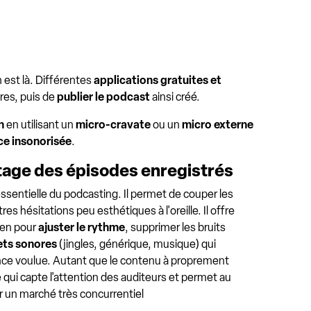
 est là. Différentes
applications gratuites et
res, puis de
publier le podcast
ainsi créé.
n
en utilisant un
micro-cravate
ou un
micro externe
ce insonorisée
.
age des épisodes enregistrés
ssentielle du podcasting. Il permet de couper les
res hésitations peu esthétiques à l'oreille. Il offre
yen pour
ajuster le rythme
, supprimer les bruits
ets sonores
(jingles, générique, musique) qui
nce voulue. Autant que le contenu à proprement
e qui capte l'attention des auditeurs et permet au
 un marché très concurrentiel