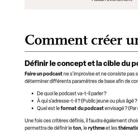
Comment créer un 
Définir le concept et la cible du 
Faire un podcast
ne s'improvise et ne consiste pas 
déterminer différents paramètres de base afin de constr
De quoi le podcast va-t-il parler ?
À qui s'adresse-t-il ? (Public jeune ou plus âgé 
Quel est le
format du podcast
envisagé ? (Par 
Une fois ces critères définis, il faudra également choi
permettra de définir le
ton
, le
rythme
et les
thémati