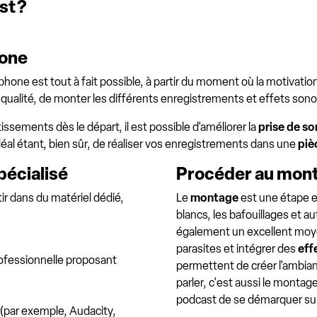
st ?
hone
ne est tout à fait possible, à partir du moment où la motivation
ualité, de monter les différents enregistrements et effets sono
ssements dès le départ, il est possible d'améliorer la
prise de so
déal étant, bien sûr, de réaliser vos enregistrements dans une
piè
pécialisé
Procéder au mont
ir dans du matériel dédié,
Le
montage
est une étape e
blancs, les bafouillages et aut
également un excellent mo
parasites et intégrer des
eff
rofessionnelle proposant
permettent de créer l'ambia
parler, c'est aussi le montag
podcast de se démarquer sur
 (par exemple, Audacity,