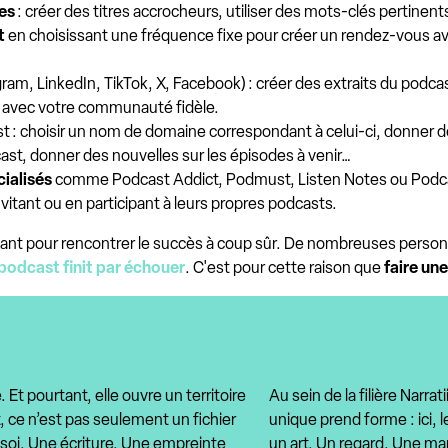
des
: créer des titres accrocheurs, utiliser des mots-clés pertinents,
t
en choisissant une fréquence fixe pour créer un rendez-vous avec
ram, LinkedIn, TikTok, X, Facebook) : créer des extraits du podcas
ir avec votre communauté fidèle.
 : choisir un nom de domaine correspondant à celui-ci, donner des 
ast, donner des nouvelles sur les épisodes à venir…
ialisés
comme Podcast Addict, Podmust, Listen Notes ou Podca
nvitant ou en participant à leurs propres podcasts.
ffisant pour rencontrer le succès à coup sûr. De nombreuses pers
podcast finit par échouer
. C'est pour cette raison que
faire un
Et pourtant, elle ouvre un territoire
Au sein de la filière Narra
, ce n’est pas seulement un fichier
unique prend forme : ici, 
 soi. Une écriture. Une empreinte
un art. Un regard. Une ma