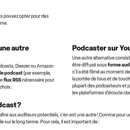
ous pouvez opter pour des
mme.
une autre
Podcaster sur Yo
Une autre alternative consis
être diffusé sous
forme aud
odcasts, Deezer ou Amazon
s'il a été filmé au moment d
de podcast
(par exemple,
la portée de tous et de touch
le
flux RSS
nécessaire pour
plupart des podcasteurs et
choix.
les plateformes d'écoute cl
dcast ?
aître aux auditeurs potentiels, c'en est une autre ! Comme pour un 
le sur le long terme. Pour cela, il est important de :