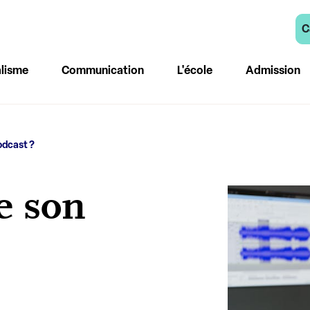
C
lisme
Communication
L'école
Admission
odcast ?
e son