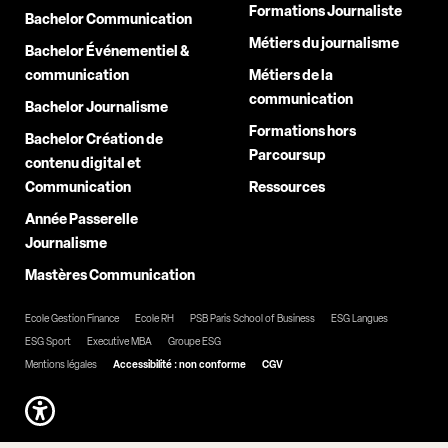
Formations Journaliste
Bachelor Communication
Métiers du journalisme
Bachelor Événementiel &
communication
Métiers de la
communication
Bachelor Journalisme
Formations hors
Bachelor Création de
Parcoursup
contenu digital et
Communication
Ressources
Année Passerelle
Journalisme
Mastères Communication
Ecole Gestion Finance
Ecole RH
PSB Paris School of Business
ESG Langues
ESG Sport
Executive MBA
Groupe ESG
Mentions légales
Accessibilité : non conforme
CGV