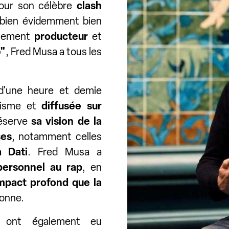
pour son célèbre
clash
 bien évidemment bien
lement
producteur
et
é"
, Fred Musa a tous les
'une heure et demie
lisme et
diffusée sur
réserve
sa vision de la
ses
, notamment celles
 Dati
. Fred Musa a
ersonnel au rap
, en
mpact profond que la
sonne.
s ont également eu