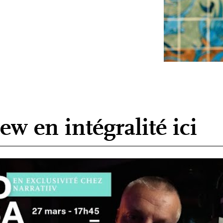
ew en intégralité ici
 Fred Musa animateur star de Planète Rap