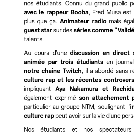
nos étudiants. Connu du grand public 
avec le rappeur Booba
, Fred Musa est
plus que ça.
Animateur radio
mais éga
guest star
sur des
séries comme "Valid
talents.
Au cours d'une
discussion en direct
d
animée par trois étudiants
en journa
notre chaîne Twitch
, il a abordé sans 
culture rap et les récentes controver
impliquant
Aya Nakamura et Rachida
également exprimé
son attachement p
particulier au groupe NTM, soulignant l'
i
culture rap
peut avoir sur la vie d'une per
Nos étudiants et nos spectateur