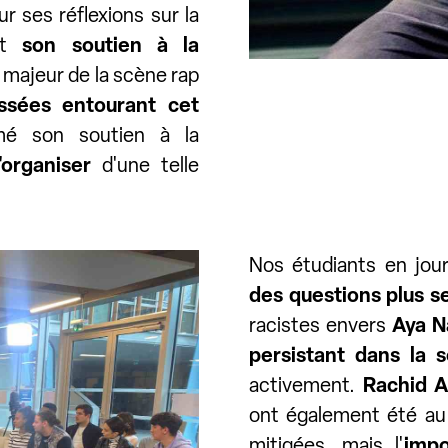
r ses réflexions sur la
et
son soutien à la
majeur de la scène rap
ssées entourant cet
imé son soutien à la
'organiser
d'une telle
Nos étudiants en jou
des questions plus s
racistes envers
Aya 
persistant dans la s
activement.
Rachid A
ont également été au
mitigées, mais l'
impo