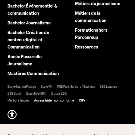
Métiers du journalisme
Bachelor Événementiel &
communication
Métiers de la
communication
Bachelor Journalisme
Formations hors
Bachelor Création de
Parcoursup
contenu digital et
Communication
Ressources
Année Passerelle
Journalisme
Mastères Communication
Ecole Gestion Finance
Ecole RH
PSB Paris School of Business
ESG Langues
ESG Sport
Executive MBA
Groupe ESG
Mentions légales
Accessibilité : non conforme
CGV