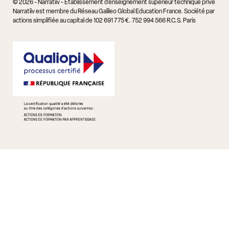
© 2026 - Narratiiv - Etablissement d'enseignement supérieur technique privé
Narratiiv est membre du Réseau Galileo Global Education France. Société par
actions simplifiée au capital de 102 691 775 €. 752 994 566 R.C.S. Paris