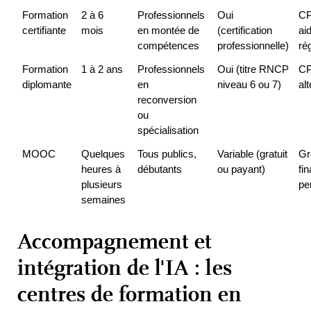
Formation 
2 à 6 
Professionnels 
Oui 
CP
certifiante
mois
en montée de 
(certification 
aid
compétences
professionnelle)
ré
Formation 
1 à 2 ans
Professionnels 
Oui (titre RNCP 
CP
diplomante
en 
niveau 6 ou 7)
al
reconversion 
ou 
spécialisation
MOOC
Quelques 
Tous publics, 
Variable (gratuit 
Gra
heures à 
débutants
ou payant)
fi
plusieurs 
pe
semaines
Accompagnement et
intégration de l'IA : les
centres de formation en