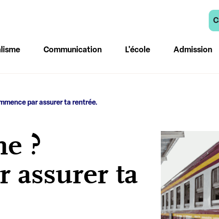
C
lisme
Communication
L'école
Admission
mmence par assurer ta rentrée.
me ?
assurer ta