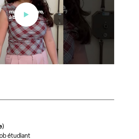
e
)
job étudiant