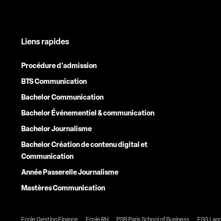
Liens rapides
Procédure d'admission
BTS Communication
Bachelor Communication
Bachelor Événementiel & communication
Bachelor Journalisme
Bachelor Création de contenu digital et
Communication
Année Passerelle Journalisme
Mastères Communication
Ecole Gestion Finance
Ecole RH
PSB Paris School of Business
ESG Lan