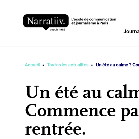
Journa
·
·
Vous êtes ici
Accueil
Toutes les actualités
Un été au calme ? Co
Un été au cal
Commence par 
rentrée.