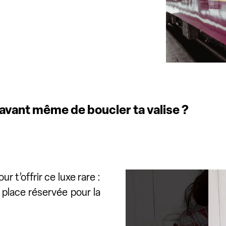
s avant même de boucler ta valise ?
Partez en vacances l'esprit tra
r t’offrir ce luxe rare :
 place réservée pour la