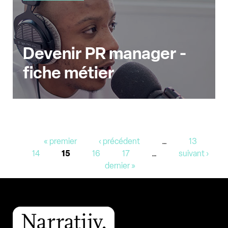
Devenir PR manager -
fiche métier
Pages
« premier
‹ précédent
…
13
14
15
16
17
…
suivant ›
dernier »