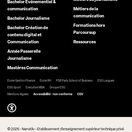
Bachelor Événementiel &
communication
Métiers de la
communication
Bachelor Journalisme
Formations hors
Bachelor Création de
Parcoursup
contenu digital et
Communication
Ressources
Année Passerelle
Journalisme
Mastères Communication
Ecole Gestion Finance
Ecole RH
PSB Paris School of Business
ESG Langues
ESG Sport
Executive MBA
Groupe ESG
Mentions légales
Accessibilité : non conforme
CGV
© 2026 - Narratiiv - Etablissement d'enseignement supérieur technique privé