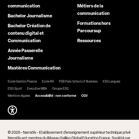
communication
Métiers de la
communication
Bachelor Journalisme
Formations hors
Bachelor Création de
Parcoursup
contenu digital et
Communication
Ressources
Année Passerelle
Journalisme
Mastères Communication
Ecole Gestion Finance
Ecole RH
PSB Paris School of Business
ESG Langues
ESG Sport
Executive MBA
Groupe ESG
Mentions légales
Accessibilité : non conforme
CGV
© 2026 - Narratiiv - Etablissement d'enseignement supérieur technique privé
Narratiiv est membre du Réseau Galileo Global Education France. Société par