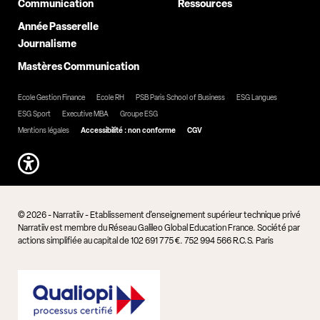
Communication
Ressources
Année Passerelle
Journalisme
Mastères Communication
Ecole Gestion Finance
Ecole RH
PSB Paris School of Business
ESG Langues
ESG Sport
Executive MBA
Groupe ESG
Mentions légales
Accessibilité : non conforme
CGV
© 2026 - Narratiiv - Etablissement d'enseignement supérieur technique privé
Narratiiv est membre du Réseau Galileo Global Education France. Société par
actions simplifiée au capital de 102 691 775 €. 752 994 566 R.C.S. Paris