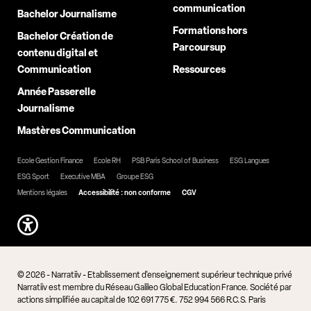
communication
Bachelor Journalisme
Formations hors
Bachelor Création de
Parcoursup
contenu digital et
Communication
Ressources
Année Passerelle
Journalisme
Mastères Communication
Ecole Gestion Finance
Ecole RH
PSB Paris School of Business
ESG Langues
ESG Sport
Executive MBA
Groupe ESG
Mentions légales
Accessibilité : non conforme
CGV
© 2026 - Narratiiv - Etablissement d'enseignement supérieur technique privé
Narratiiv est membre du Réseau Galileo Global Education France. Société par
actions simplifiée au capital de 102 691 775 €. 752 994 566 R.C.S. Paris