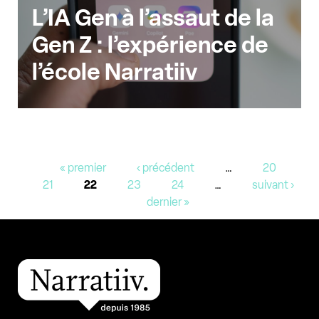
L’IA Gen à l’assaut de la
Gen Z : l’expérience de
l’école Narratiiv
Pages
« premier
‹ précédent
…
20
21
22
23
24
…
suivant ›
dernier »