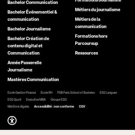
Formations Journaliste
Bachelor Communication
Métiers du journalisme
Bachelor Événementiel &
communication
Métiers de la
communication
Bachelor Journalisme
Formations hors
Bachelor Création de
Parcoursup
contenu digital et
Communication
Ressources
Année Passerelle
Journalisme
Mastères Communication
Ecole Gestion Finance
Ecole RH
PSB Paris School of Business
ESG Langues
ESG Sport
Executive MBA
Groupe ESG
Mentions légales
Accessibilité : non conforme
CGV