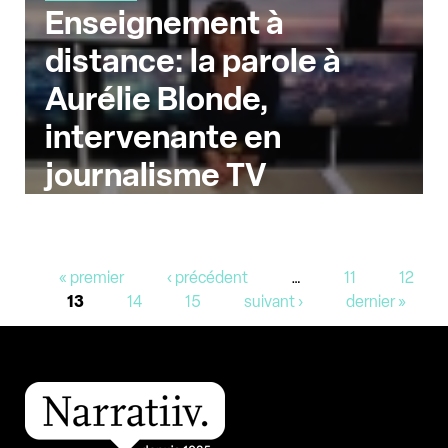
Enseignement à
distance: la parole à
Aurélie Blonde,
intervenante en
journalisme TV
Pages
« premier
‹ précédent
…
11
12
13
14
15
suivant ›
dernier »