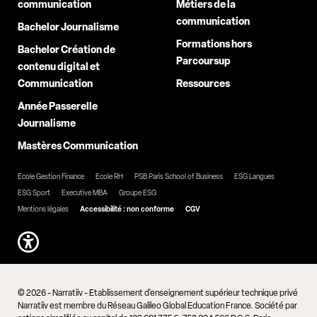
communication
Métiers de la
communication
Bachelor Journalisme
Formations hors
Bachelor Création de
Parcoursup
contenu digital et
Communication
Ressources
Année Passerelle
Journalisme
Mastères Communication
Ecole Gestion Finance
Ecole RH
PSB Paris School of Business
ESG Langues
ESG Sport
Executive MBA
Groupe ESG
Mentions légales
Accessibilité : non conforme
CGV
© 2026 - Narratiiv - Etablissement d'enseignement supérieur technique privé
Narratiiv est membre du Réseau Galileo Global Education France. Société par