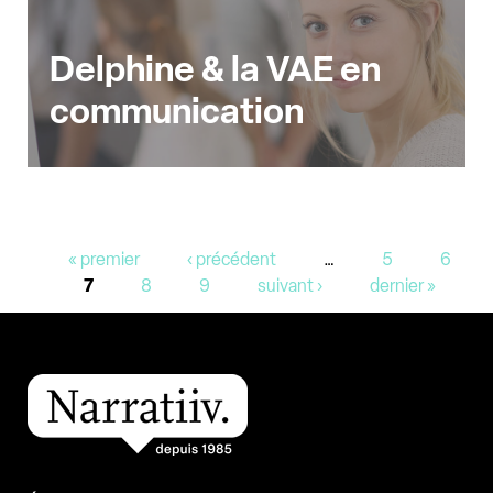
Delphine & la VAE en
communication
Pages
« premier
‹ précédent
…
5
6
7
8
9
suivant ›
dernier »