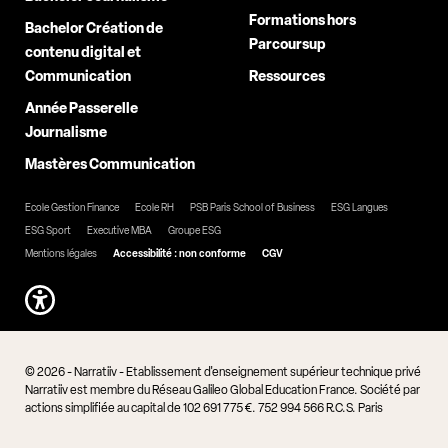
Formations hors
Bachelor Création de
Parcoursup
contenu digital et
Communication
Ressources
Année Passerelle
Journalisme
Mastères Communication
Ecole Gestion Finance
Ecole RH
PSB Paris School of Business
ESG Langues
ESG Sport
Executive MBA
Groupe ESG
Mentions légales
Accessibilité : non conforme
CGV
© 2026 - Narratiiv - Etablissement d'enseignement supérieur technique privé
Narratiiv est membre du Réseau Galileo Global Education France. Société par
actions simplifiée au capital de 102 691 775 €. 752 994 566 R.C.S. Paris