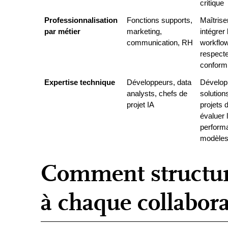
critique
Professionnalisation 
Fonctions supports, 
Maîtriser
par métier
marketing, 
intégrer 
communication, RH
workflow
respecter
conformi
Expertise technique
Développeurs, data 
Développ
analysts, chefs de 
solutions
projet IA
projets d
évaluer l
perform
modèle
Comment structur
à chaque collabora