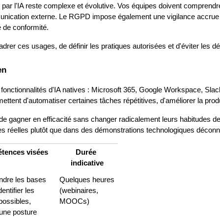
ar l'IA reste complexe et évolutive. Vos équipes doivent comprendre le
ication externe. Le RGPD impose également une vigilance accrue sur
e de conformité.
rer ces usages, de définir les pratiques autorisées et d'éviter les dé
en
 fonctionnalités d'IA natives : Microsoft 365, Google Workspace, Sla
tent d'automatiser certaines tâches répétitives, d'améliorer la producti
agner en efficacité sans changer radicalement leurs habitudes de trava
les réelles plutôt que dans des démonstrations technologiques déconn
tences visées
Durée 
indicative
dre les bases 
Quelques heures 
dentifier les 
(webinaires, 
ossibles, 
MOOCs)
une posture 