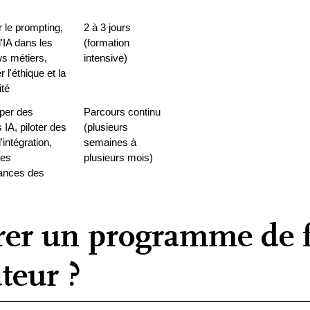
 le prompting, 
2 à 3 jours 
l'IA dans les 
(formation 
s métiers, 
intensive)
 l'éthique et la 
té
er des 
Parcours continu 
 IA, piloter des 
(plusieurs 
'intégration, 
semaines à 
es 
plusieurs mois)
ances des 
s
er un programme de f
teur ?