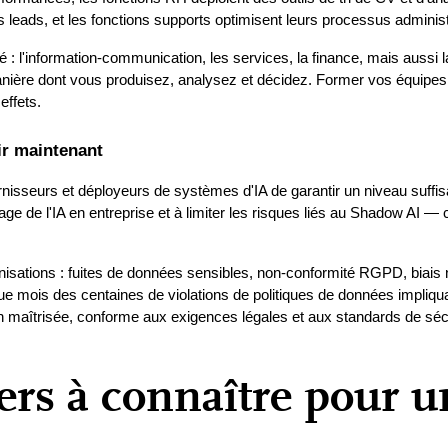
s leads, et les fonctions supports optimisent leurs processus administr
é : l'information-communication, les services, la finance, mais aussi 
 manière dont vous produisez, analysez et décidez. Former vos équipes 
effets.
gir maintenant
urnisseurs et déployeurs de systèmes d'IA de garantir un niveau suffisa
 de l'IA en entreprise et à limiter les risques liés au Shadow AI — c'est
isations : fuites de données sensibles, non-conformité RGPD, biais no
e mois des centaines de violations de politiques de données impliqua
maîtrisée, conforme aux exigences légales et aux standards de sécur
iers à connaître pour 