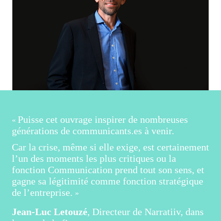
Puisse cet ouvrage inspirer de nombreuses
«
générations de communicants.es à venir.
Car la crise, même si elle exige, est certainement
l’un des moments les plus critiques ou la
fonction Communication prend tout son sens, et
gagne sa légitimité comme fonction stratégique
de l’entreprise.
»
Jean-Luc Letouzé
, Directeur de Narratiiv, dans