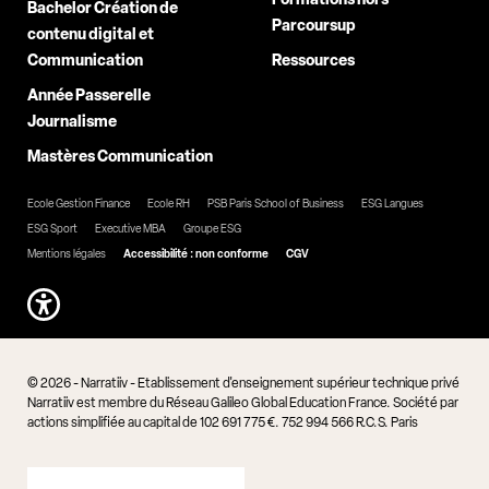
Bachelor Création de
Parcoursup
contenu digital et
Communication
Ressources
Année Passerelle
Journalisme
Mastères Communication
Ecole Gestion Finance
Ecole RH
PSB Paris School of Business
ESG Langues
ESG Sport
Executive MBA
Groupe ESG
Mentions légales
Accessibilité : non conforme
CGV
© 2026 - Narratiiv - Etablissement d'enseignement supérieur technique privé
Narratiiv est membre du Réseau Galileo Global Education France. Société par
actions simplifiée au capital de 102 691 775 €. 752 994 566 R.C.S. Paris