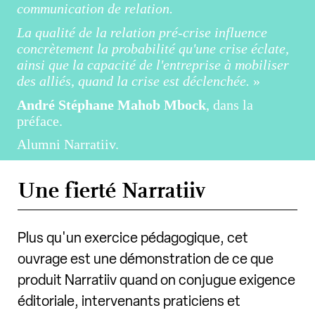
communication de relation.
La qualité de la relation pré-crise influence
concrètement la probabilité qu'une crise éclate,
ainsi que la capacité de l'entreprise à mobiliser
des alliés, quand la crise est déclenchée.
»
André Stéphane Mahob Mbock
, dans la
préface.
Alumni Narratiiv.
Une fierté Narratiiv
Plus qu'un exercice pédagogique, cet
ouvrage est une démonstration de ce que
produit Narratiiv quand on conjugue exigence
éditoriale, intervenants praticiens et