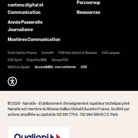
Parcoursup
contenu digital et
Communication
Ressources
Année Passerelle
Journalisme
Mastères Communication
Ecole Gestion Finance
Ecole RH
PSB Paris School of Business
ESG Langues
ESG Sport
Executive MBA
Groupe ESG
Mentions légales
Accessibilité : non conforme
CGV
© 2026 - Narratiiv - Etablissement d'enseignement supérieur technique privé
Narratiiv est membre du Réseau Galileo Global Education France. Société par
actions simplifiée au capital de 102 691 775 €. 752 994 566 R.C.S. Paris