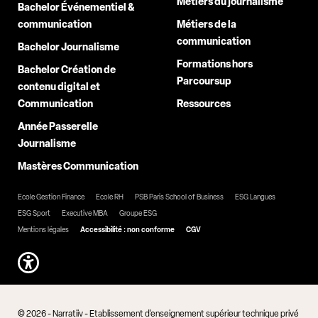
Métiers du journalisme
Bachelor Événementiel &
communication
Métiers de la
communication
Bachelor Journalisme
Formations hors
Bachelor Création de
Parcoursup
contenu digital et
Communication
Ressources
Année Passerelle
Journalisme
Mastères Communication
Ecole Gestion Finance
Ecole RH
PSB Paris School of Business
ESG Langues
ESG Sport
Executive MBA
Groupe ESG
Mentions légales
Accessibilité : non conforme
CGV
© 2026 - Narratiiv - Etablissement d'enseignement supérieur technique privé