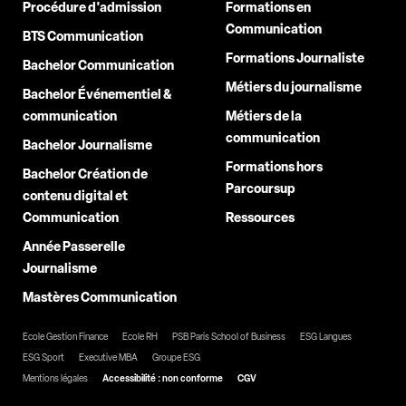
Procédure d'admission
Formations en
Communication
BTS Communication
Formations Journaliste
Bachelor Communication
Métiers du journalisme
Bachelor Événementiel &
communication
Métiers de la
communication
Bachelor Journalisme
Formations hors
Bachelor Création de
Parcoursup
contenu digital et
Communication
Ressources
Année Passerelle
Journalisme
Mastères Communication
Ecole Gestion Finance
Ecole RH
PSB Paris School of Business
ESG Langues
ESG Sport
Executive MBA
Groupe ESG
Mentions légales
Accessibilité : non conforme
CGV