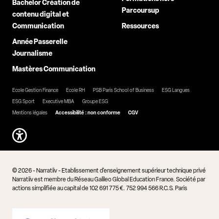
Bachelor Création de
Parcoursup
contenu digital et
Communication
Ressources
Année Passerelle
Journalisme
Mastères Communication
Ecole Gestion Finance
Ecole RH
PSB Paris School of Business
ESG Langues
ESG Sport
Executive MBA
Groupe ESG
Mentions légales
Accessibilité : non conforme
CGV
© 2026 - Narratiiv - Etablissement d'enseignement supérieur technique privé
Narratiiv est membre du Réseau Galileo Global Education France. Société par
actions simplifiée au capital de 102 691 775 €. 752 994 566 R.C.S. Paris