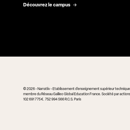
Découvrez le campus
© 2026 - Narratiiv - Etablissement d'enseignement supérieur technique p
membre du Réseau Galileo Global Education France. Société par actions 
102 691 775 €. 752 994 566 R.C.S. Paris