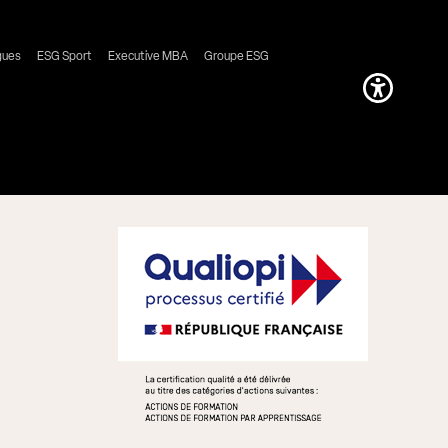
gues
ESG Sport
Executive MBA
Groupe ESG