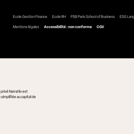
Ecole Gestion Finance
Ecole RH
PSB Paris School of Business
ESG Lan
Mentions légales
Accessibilité : non conforme
CGV
rivé Narratiiv est
simplifiée au capital de