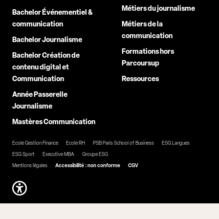
Métiers du journalisme
Bachelor Événementiel &
communication
Métiers de la
communication
Bachelor Journalisme
Formations hors
Bachelor Création de
Parcoursup
contenu digital et
Communication
Ressources
Année Passerelle
Journalisme
Mastères Communication
Ecole Gestion Finance
Ecole RH
PSB Paris School of Business
ESG Langues
ESG Sport
Executive MBA
Groupe ESG
Mentions légales
Accessibilité : non conforme
CGV