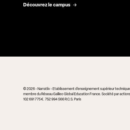
Découvrez le campus
© 2026 - Narratiiv - Etablissement d'enseignement supérieur technique p
membre du Réseau Galileo Global Education France. Société par actions 
102 691 775 €. 752 994 566 R.C.S. Paris