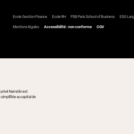
Ecole Gestion Finance
Ecole RH
PSB Paris School of Business
ESG Lan
Mentions légales
Accessibilité : non conforme
CGV
rivé Narratiiv est
simplifiée au capital de