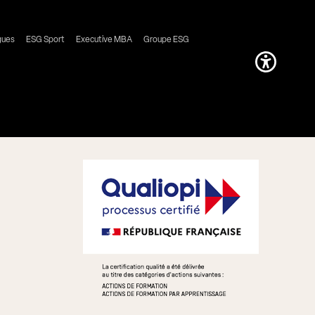
gues
ESG Sport
Executive MBA
Groupe ESG