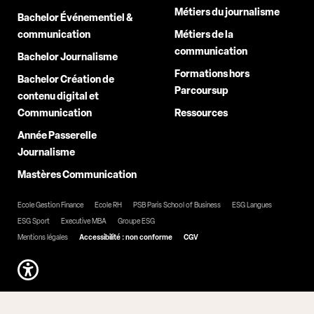
Métiers du journalisme
Bachelor Événementiel &
communication
Métiers de la
communication
Bachelor Journalisme
Formations hors
Bachelor Création de
Parcoursup
contenu digital et
Communication
Ressources
Année Passerelle
Journalisme
Mastères Communication
Ecole Gestion Finance
Ecole RH
PSB Paris School of Business
ESG Langues
ESG Sport
Executive MBA
Groupe ESG
Mentions légales
Accessibilité : non conforme
CGV