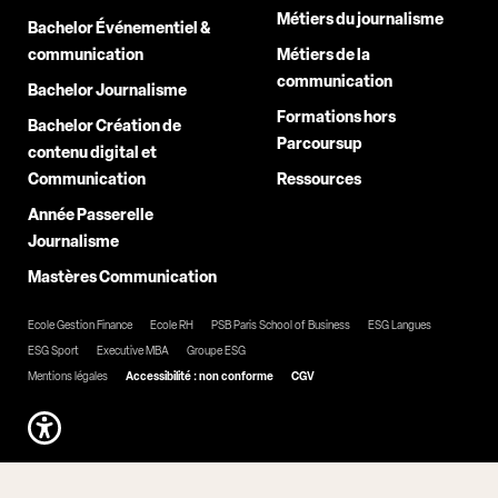
Métiers du journalisme
Bachelor Événementiel &
communication
Métiers de la
communication
Bachelor Journalisme
Formations hors
Bachelor Création de
Parcoursup
contenu digital et
Communication
Ressources
Année Passerelle
Journalisme
Mastères Communication
Ecole Gestion Finance
Ecole RH
PSB Paris School of Business
ESG Langues
ESG Sport
Executive MBA
Groupe ESG
Mentions légales
Accessibilité : non conforme
CGV