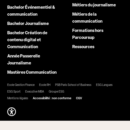
Métiers du journalisme
Bachelor Événementiel &
communication
Métiers de la
communication
Bachelor Journalisme
Formations hors
Bachelor Création de
Parcoursup
contenu digital et
Communication
Ressources
Année Passerelle
Journalisme
Mastères Communication
Ecole Gestion Finance
Ecole RH
PSB Paris School of Business
ESG Langues
ESG Sport
Executive MBA
Groupe ESG
Mentions légales
Accessibilité : non conforme
CGV