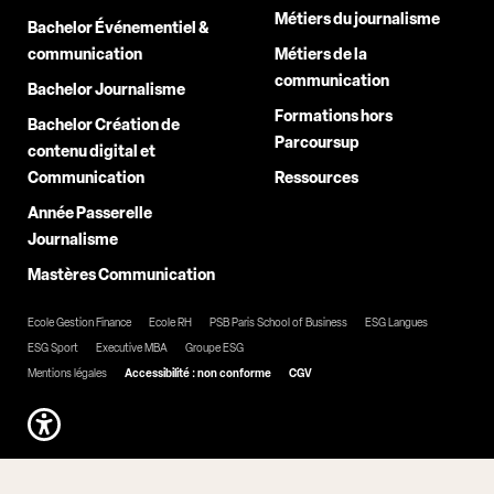
Métiers du journalisme
Bachelor Événementiel &
communication
Métiers de la
communication
Bachelor Journalisme
Formations hors
Bachelor Création de
Parcoursup
contenu digital et
Communication
Ressources
Année Passerelle
Journalisme
Mastères Communication
Ecole Gestion Finance
Ecole RH
PSB Paris School of Business
ESG Langues
ESG Sport
Executive MBA
Groupe ESG
Mentions légales
Accessibilité : non conforme
CGV