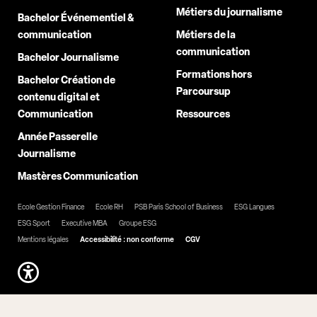
Métiers du journalisme
Bachelor Événementiel &
communication
Métiers de la
communication
Bachelor Journalisme
Formations hors
Bachelor Création de
Parcoursup
contenu digital et
Communication
Ressources
Année Passerelle
Journalisme
Mastères Communication
Ecole Gestion Finance
Ecole RH
PSB Paris School of Business
ESG Langues
ESG Sport
Executive MBA
Groupe ESG
Mentions légales
Accessibilité : non conforme
CGV