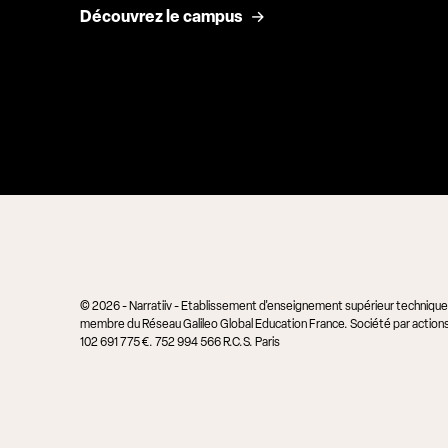
Découvrez le campus
© 2026 - Narratiiv - Etablissement d'enseignement supérieur technique p
membre du Réseau Galileo Global Education France. Société par actions 
102 691 775 €. 752 994 566 R.C.S. Paris