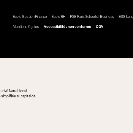
Ecole Gestion Finance
Ecole RH
PSB Paris School of Business
ESG Lan
Mentions légales
Accessibilité : non conforme
CGV
rivé Narratiiv est
simplifiée au capital de