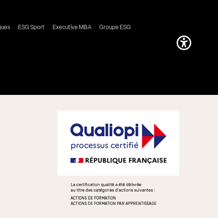
gues
ESG Sport
Executive MBA
Groupe ESG