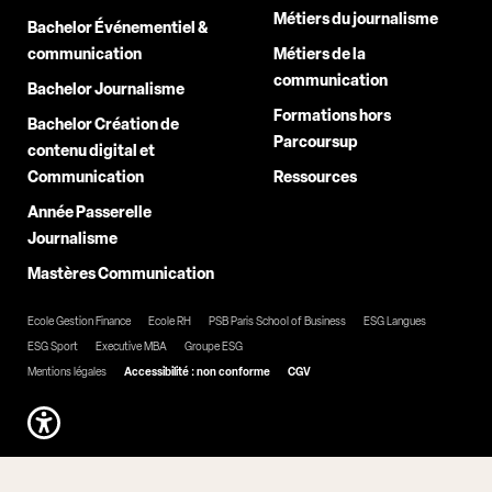
Métiers du journalisme
Bachelor Événementiel &
communication
Métiers de la
communication
Bachelor Journalisme
Formations hors
Bachelor Création de
Parcoursup
contenu digital et
Communication
Ressources
Année Passerelle
Journalisme
Mastères Communication
Ecole Gestion Finance
Ecole RH
PSB Paris School of Business
ESG Langues
ESG Sport
Executive MBA
Groupe ESG
Mentions légales
Accessibilité : non conforme
CGV