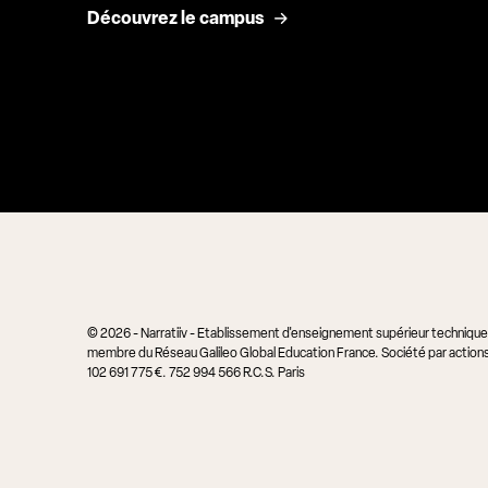
Découvrez le campus
© 2026 - Narratiiv - Etablissement d'enseignement supérieur technique p
membre du Réseau Galileo Global Education France. Société par actions 
102 691 775 €. 752 994 566 R.C.S. Paris