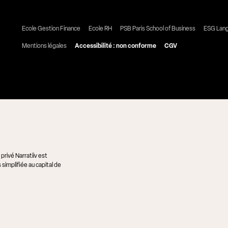
Ecole Gestion Finance
Ecole RH
PSB Paris School of Business
ESG Lan
Mentions légales
Accessibilité : non conforme
CGV
rivé Narratiiv est
simplifiée au capital de