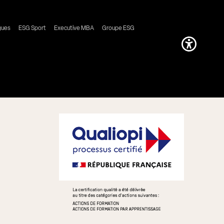
gues
ESG Sport
Executive MBA
Groupe ESG