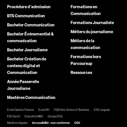
Procédure d'admission
Formations en
Communication
BTS Communication
Formations Journaliste
Bachelor Communication
Métiers du journalisme
Bachelor Événementiel &
communication
Métiers de la
communication
Bachelor Journalisme
Formations hors
Bachelor Création de
Parcoursup
contenu digital et
Communication
Ressources
Année Passerelle
Journalisme
Mastères Communication
Ecole Gestion Finance
Ecole RH
PSB Paris School of Business
ESG Langues
ESG Sport
Executive MBA
Groupe ESG
Mentions légales
Accessibilité : non conforme
CGV