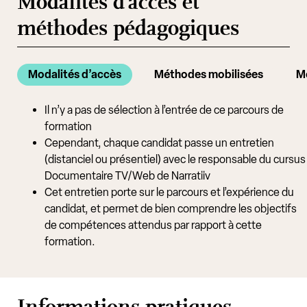
Modalités d’accès et
méthodes pédagogiques
Modalités d’accès
Méthodes mobilisées
Mo
Il n’y a pas de sélection à l’entrée de ce parcours de
formation
Cependant, chaque candidat passe un entretien
(distanciel ou présentiel) avec le responsable du cursus
Documentaire TV/Web de Narratiiv
Cet entretien porte sur le parcours et l’expérience du
candidat, et permet de bien comprendre les objectifs
de compétences attendus par rapport à cette
formation.
Informations pratiques