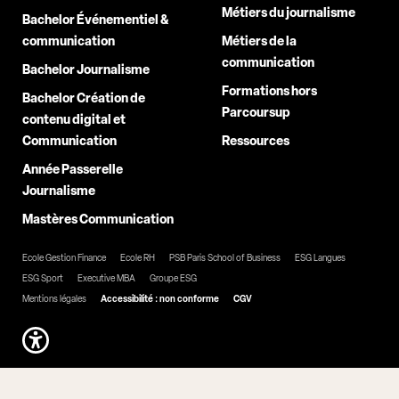
Métiers du journalisme
Bachelor Événementiel &
communication
Métiers de la
communication
Bachelor Journalisme
Formations hors
Bachelor Création de
Parcoursup
contenu digital et
Communication
Ressources
Année Passerelle
Journalisme
Mastères Communication
Ecole Gestion Finance
Ecole RH
PSB Paris School of Business
ESG Langues
ESG Sport
Executive MBA
Groupe ESG
Mentions légales
Accessibilité : non conforme
CGV