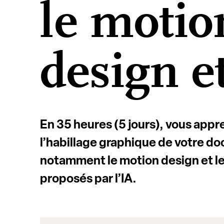
le motio
design et
En 35 heures (5 jours), vous app
l’
habillage graphique
de votre do
notamment le
motion design
et l
proposés par l’
IA
.