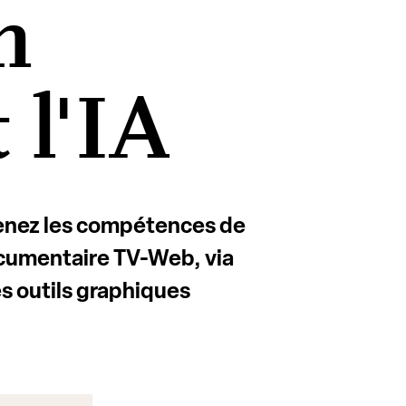
n
 l'IA
renez les compétences de
cumentaire TV-Web, via
es
outils graphiques