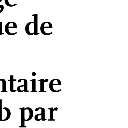
ue de
taire
b par