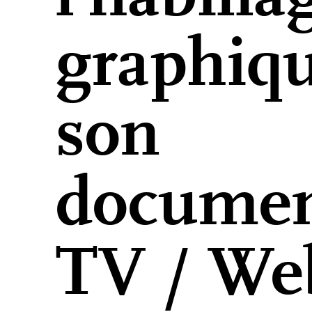
graphiq
son
documen
TV / We