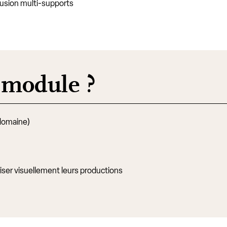
ffusion multi-supports
e module ?
 domaine)
riser visuellement leurs productions