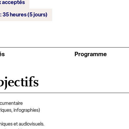
x acceptés
: 35 heures (5 jours)
és
Programme
jectifs
documentaire
riques, infographies)
phiques et audiovisuels.