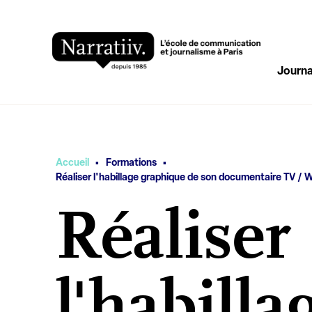
Journa
·
·
Vous êtes ici
Accueil
Formations
Réaliser l'habillage graphique de son documentaire TV / W
Réaliser
l'habilla