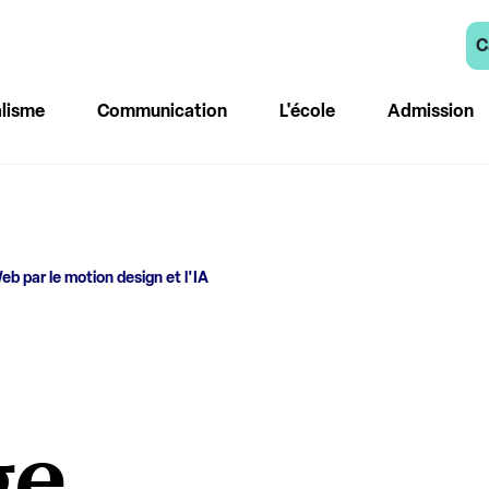
C
lisme
Communication
L'école
Admission
eb par le motion design et l'IA
ge