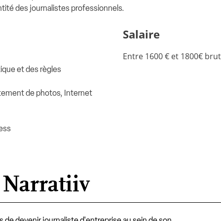
ntité des journalistes professionnels.
Salaire
Entre 1600 € et 1800€ bru
tique et des règles
aitement de photos, Internet
ress
Narratiiv
s de devenir journaliste d'entreprise au sein de son