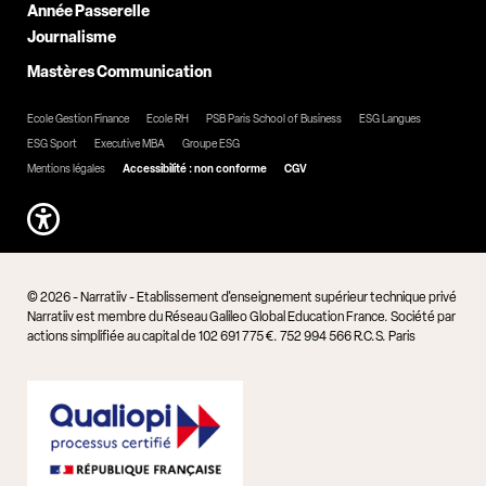
Année Passerelle
Journalisme
Mastères Communication
Ecole Gestion Finance
Ecole RH
PSB Paris School of Business
ESG Langues
ESG Sport
Executive MBA
Groupe ESG
Mentions légales
Accessibilité : non conforme
CGV
© 2026 - Narratiiv - Etablissement d'enseignement supérieur technique privé
Narratiiv est membre du Réseau Galileo Global Education France. Société par
actions simplifiée au capital de 102 691 775 €. 752 994 566 R.C.S. Paris