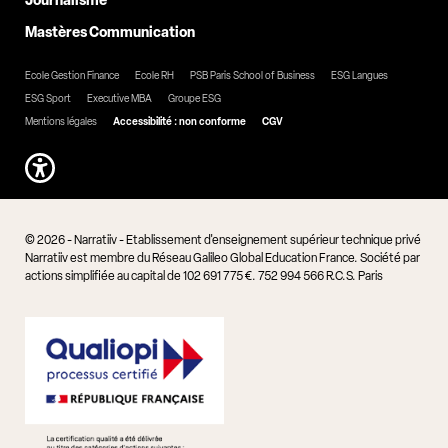
Journalisme
Mastères Communication
Ecole Gestion Finance
Ecole RH
PSB Paris School of Business
ESG Langues
ESG Sport
Executive MBA
Groupe ESG
Mentions légales
Accessibilité : non conforme
CGV
© 2026 - Narratiiv - Etablissement d'enseignement supérieur technique privé
Narratiiv est membre du Réseau Galileo Global Education France. Société par
actions simplifiée au capital de 102 691 775 €. 752 994 566 R.C.S. Paris