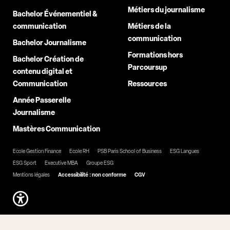
Métiers du journalisme
Bachelor Événementiel &
communication
Métiers de la
communication
Bachelor Journalisme
Formations hors
Bachelor Création de
Parcoursup
contenu digital et
Communication
Ressources
Année Passerelle
Journalisme
Mastères Communication
Ecole Gestion Finance
Ecole RH
PSB Paris School of Business
ESG Langues
ESG Sport
Executive MBA
Groupe ESG
Mentions légales
Accessibilité : non conforme
CGV