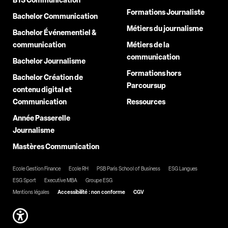
BTS Communication
Formations Journaliste
Bachelor Communication
Métiers du journalisme
Bachelor Événementiel &
communication
Métiers de la
communication
Bachelor Journalisme
Formations hors
Bachelor Création de
Parcoursup
contenu digital et
Communication
Ressources
Année Passerelle
Journalisme
Mastères Communication
Ecole Gestion Finance
Ecole RH
PSB Paris School of Business
ESG Langues
ESG Sport
Executive MBA
Groupe ESG
Mentions légales
Accessibilité : non conforme
CGV