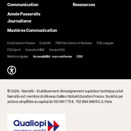
Communication
Ressources
Année Passerelle
Journalisme
Mastères Communication
Ecole Gestion Finance
Ecole RH
PSB Paris School of Business
ESG Langues
ESG Sport
Executive MBA
Groupe ESG
Mentions légales
Accessibilité : non conforme
CGV
© 2026 - Narratiiv - Etablissement d'enseignement supérieur technique privé
Narratiiv est membre du Réseau Galileo Global Education France. Société par
actions simplifiée au capital de 102 691 775 €. 752 994 566 R.C.S. Paris