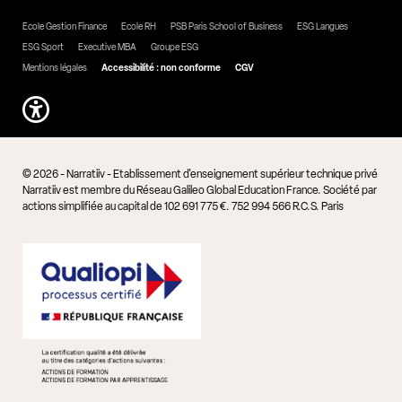
Ecole Gestion Finance
Ecole RH
PSB Paris School of Business
ESG Langues
ESG Sport
Executive MBA
Groupe ESG
Mentions légales
Accessibilité : non conforme
CGV
© 2026 - Narratiiv - Etablissement d'enseignement supérieur technique privé
Narratiiv est membre du Réseau Galileo Global Education France. Société par
actions simplifiée au capital de 102 691 775 €. 752 994 566 R.C.S. Paris