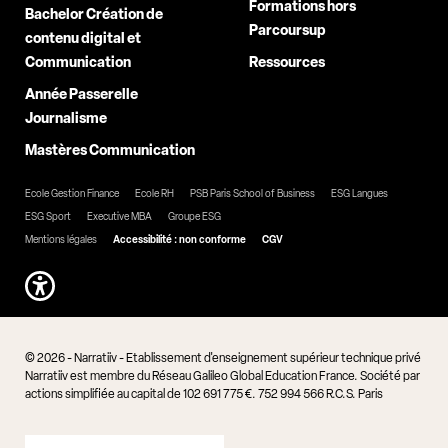
Formations hors
Bachelor Création de
Parcoursup
contenu digital et
Communication
Ressources
Année Passerelle
Journalisme
Mastères Communication
Ecole Gestion Finance
Ecole RH
PSB Paris School of Business
ESG Langues
ESG Sport
Executive MBA
Groupe ESG
Mentions légales
Accessibilité : non conforme
CGV
© 2026 - Narratiiv - Etablissement d'enseignement supérieur technique privé
Narratiiv est membre du Réseau Galileo Global Education France. Société par
actions simplifiée au capital de 102 691 775 €. 752 994 566 R.C.S. Paris