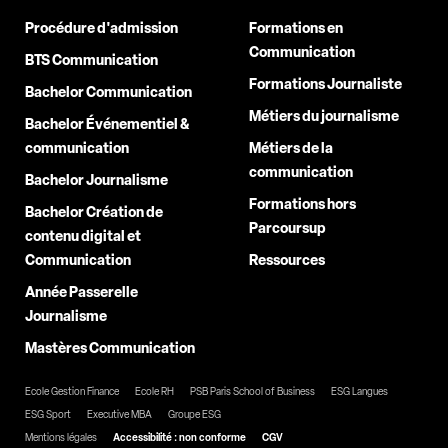
Procédure d'admission
Formations en
Communication
BTS Communication
Formations Journaliste
Bachelor Communication
Métiers du journalisme
Bachelor Événementiel &
communication
Métiers de la
communication
Bachelor Journalisme
Formations hors
Bachelor Création de
Parcoursup
contenu digital et
Communication
Ressources
Année Passerelle
Journalisme
Mastères Communication
Ecole Gestion Finance
Ecole RH
PSB Paris School of Business
ESG Langues
ESG Sport
Executive MBA
Groupe ESG
Mentions légales
Accessibilité : non conforme
CGV